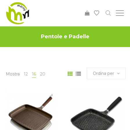
Pentole e Padelle
Ordina per
Mostra
12
16
20