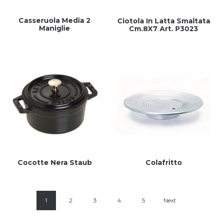
Casseruola Media 2
Ciotola In Latta Smaltata
Maniglie
Cm.8X7 Art. P3023
Cocotte Nera Staub
Colafritto
1
2
3
4
5
Next