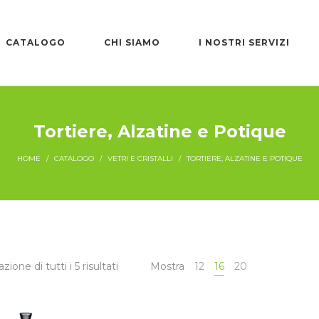
CATALOGO
CHI SIAMO
I NOSTRI SERVIZI
Tortiere, Alzatine e Potique
HOME
/
CATALOGO
/
VETRI E CRISTALLI
/
TORTIERE, ALZATINE E POTIQUE
zione di tutti i 5 risultati
Mostra
12
16
20