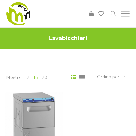
Lavabicchieri
Ordina per
Mostra
12
16
20