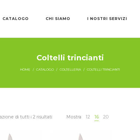
CATALOGO
CHI SIAMO
I NOSTRI SERVIZI
Coltelli trincianti
HOME
/
CATALOGO
/
COLTELLERIA
/
COLTELLI TRINCIANTI
zione di tutti i 2 risultati
Mostra
12
16
20