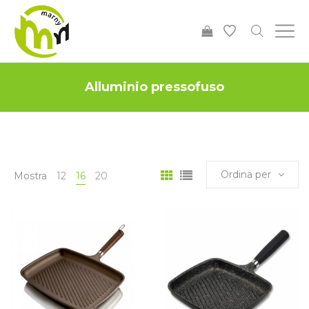
Alluminio pressofuso
Ordina per
Mostra
12
16
20