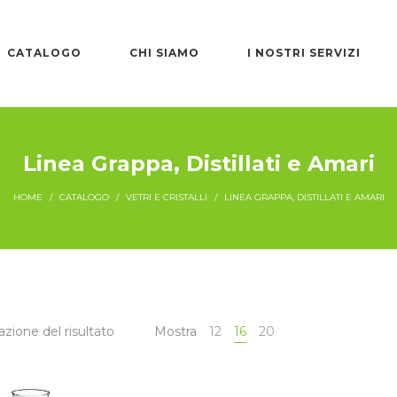
CATALOGO
CHI SIAMO
I NOSTRI SERVIZI
Linea Grappa, Distillati e Amari
HOME
/
CATALOGO
/
VETRI E CRISTALLI
/
LINEA GRAPPA, DISTILLATI E AMARI
azione del risultato
Mostra
12
16
20